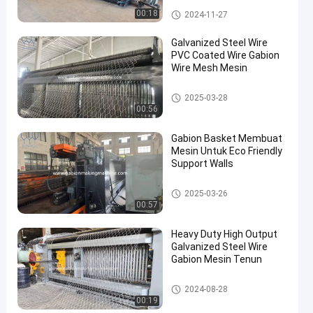
mesin pembuatan gabion
00:18
2024-11-27
Galvanized Steel Wire
PVC Coated Wire Gabion
Wire Mesh Mesin
mesin pembuatan gabion
2025-03-28
00:56
Gabion Basket Membuat
Mesin Untuk Eco Friendly
Support Walls
mesin pembuatan gabion
2025-03-26
00:57
Heavy Duty High Output
Galvanized Steel Wire
Gabion Mesin Tenun
mesin pembuatan gabion
2024-08-28
00:19