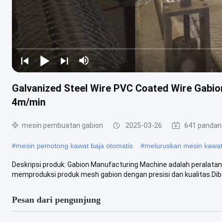
Galvanized Steel Wire PVC Coated Wire Gabi
4m/min
mesin pembuatan gabion
2025-03-26
641 panda
#
mesin pemotong kawat baja otomatis
#
meluruskan mesin kawa
Deskripsi produk: Gabion Manufacturing Machine adalah peralatan
memproduksi produk mesh gabion dengan presisi dan kualitas.Dib
Pesan dari pengunjung