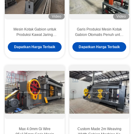
Video
Video
Mesin Kotak Gabion untuk
Garis Produksi Mesin Kotak
Produksi Kawat Jaring
Gabion Otomatis Penuh untuk
Berkecepatan Tinggi
Perlindungan Lereng
Revetmen Sungai
Dapatkan Harga Terbaik
Dapatkan Harga Terbaik
Max 4.0mm Gi Wire
Custom Made 2m Weaving