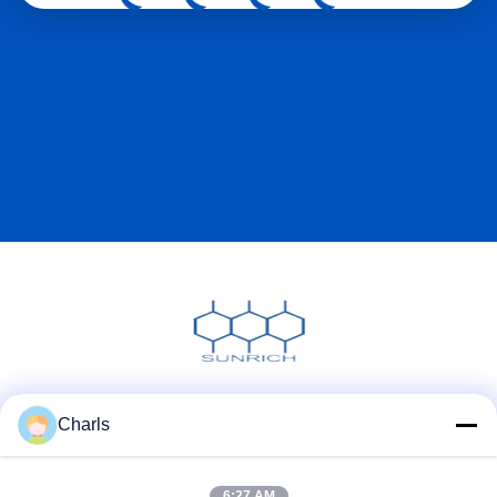
tahan dan ramah lingkungan dari solusi melebihi harapan
kami. Manajer Proyek 6.Kesimpulan dan Kerjasama Masa
Depan Kemitraan jangka panjang: Perusahaan ini Mereka
berencana untuk menggunakan produk kami dalam proyek
perlindungan lingkungan di masa depan dan berharap untuk
kolaborasi lebih lanjut.Kami juga bertujuan untuk memperluas
kemitraan kami dengan ABC Environmental Company pada
proyek serupa, berkontribusi pada pengelolaan air dan
konservasi lingkungan di wilayah tersebut.
Media Sosial
Charls
6:27 AM