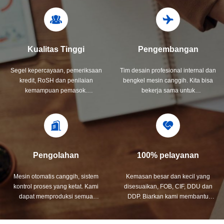
Kualitas Tinggi
Pengembangan
Segel kepercayaan, pemeriksaan
Tim desain profesional internal dan
kredit, RoSH dan penilaian
bengkel mesin canggih. Kita bisa
kemampuan pemasok.
bekerja sama untuk
Perusahaan memiliki sistem
mengembangkan produk yang
kontrol kualitas yang ketat dan
Anda butuhkan.
laboratorium pengujian
profesional.
Pengolahan
100% pelayanan
Mesin otomatis canggih, sistem
Kemasan besar dan kecil yang
kontrol proses yang ketat. Kami
disesuaikan, FOB, CIF, DDU dan
dapat memproduksi semua
DDP. Biarkan kami membantu
terminal listrik di luar permintaan
Anda menemukan solusi terbaik
Anda.
untuk semua masalah Anda.