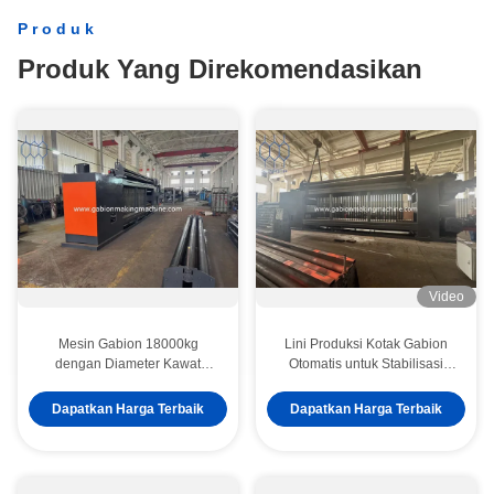
Produk
Produk Yang Direkomendasikan
Video
Mesin Gabion 18000kg
Lini Produksi Kotak Gabion
dengan Diameter Kawat
Otomatis untuk Stabilisasi
1.6mm-4.0mm dan Kecepatan
Lereng
7000-8000m2 per 8 Jam Ideal
Dapatkan Harga Terbaik
Dapatkan Harga Terbaik
untuk Fabrikasi Kawat Jaring