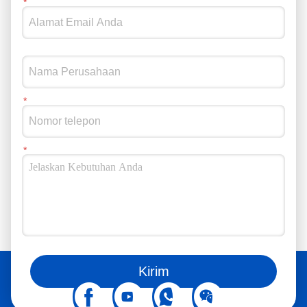
komprehensif dan dukungan untuk memastikan kegunaan
segera pada saat pengiriman. 4.Pelaksanaan Proyek
Pelaksanaan ProyekSetelah proyek dimulai, kami
mengkoordinasikan pengiriman peralatan mesh gabion ke
India tepat waktu.Tim kami juga mengirim ahli teknis ke situs
untuk membantu dengan instalasi dan memastikan proyek
berlangsung tanpa penundaan. Pelatihan & Dukungan Teknis:
Selain bimbingan di tempat, kami memberikan pelatihan
kepada tim instalasi lokal, memastikan mereka dapat
mengoperasikan dan memelihara sistem mesh gabion secara
efisien. 5.Hasil dan Dampak Hasil Proyek: Setelah jaringan
gabion dipasang, empangan sungai diperkuat secara
signifikan, dan masalah erosi tanah sangat berkurang.dan
sistem mesh gabion memberikan perlindungan banjir yang
superiorTumbuhan yang tumbuh di dalam gabion secara
bertahap membentuk penghalang alami, meningkatkan
kualitas lingkungan daerah secara keseluruhan. Umpan Balik
Anda juga bisa mengikuti kami di media sosial
PelangganSolusi mesh gabion yang disediakan oleh
Kirim
perusahaan Anda tidak hanya mengatasi tantangan teknis
yang kami hadapi, tetapi juga memungkinkan kami untuk
melindungi lingkungan sambil mencegah erosi tanah.Daya