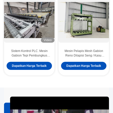
Video
Sistem Kontrol PLC. Mesin
Mesin Pelapis Mesh Gabion
Gabion Tepi Pembungkus
Reno Dilapisi Seng / Kasur
Otomatis. Mesin Pembungkus
Gabion Dengan Sistem Oli
Tepi Ganda
Otomatis
Dapatkan Harga Terbaik
Dapatkan Harga Terbaik