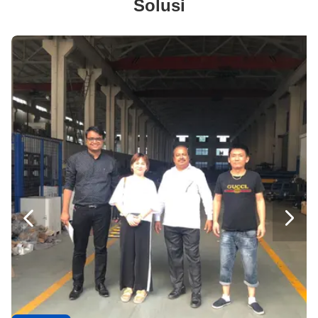
Solusi
Mesin Pembuat Gabion, Mesin Kawat Galvanis Berkecepatan Tinggi Untuk Oli / Konstruksi
Mesin Gabion Box otomatis, Mesin Gabion Mesh Dengan Lebar Tenun 4300mm
Galvanis / PVC Coated Wire Mesh Weaving Machine Dengan 5700mm Max. Lebar kelambu

