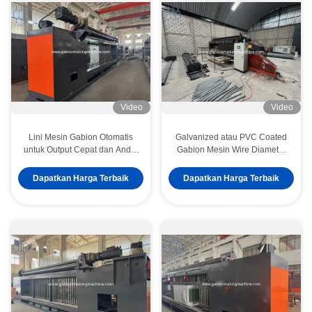
Video
Video
Lini Mesin Gabion Otomatis
Galvanized atau PVC Coated
untuk Output Cepat dan Andal
Gabion Mesin Wire Diameter
7000-8000m2/8 jam
2.0-4.0mm Mesh Panjang 30-
50mm
Dapatkan Harga Terbaik
Dapatkan Harga Terbaik