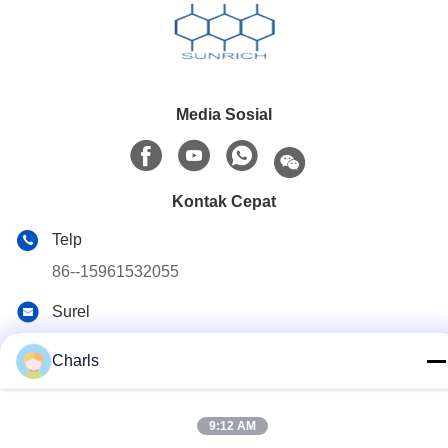
Media Sosial
Kontak Cepat
Telp
86--15961532055
Surel
Charls@gabionmachinery.com
Charls
Alamat
No 148, Yungu Road, Kota Zhutang, Kota Jiangyin, Provinsi
9:12 AM
Jiangsu, China