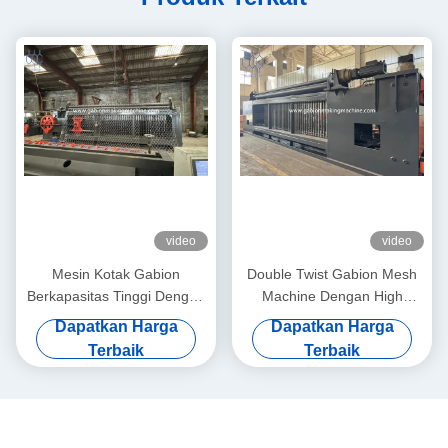
video
video
Mesin Kotak Gabion
Double Twist Gabion Mesh
Berkapasitas Tinggi Dengan
Machine Dengan High
Kontrol PLC
Speed Weaving Untuk
Dapatkan Harga
Dapatkan Harga
Produksi Lebih Cepat
Terbaik
Terbaik