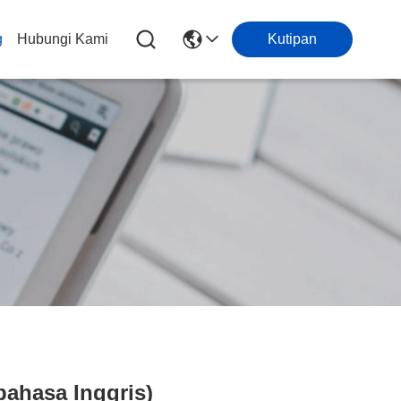
g
Hubungi Kami
Kutipan
ahasa Inggris)