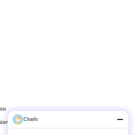
osi
Charls
alam proyek pengendalian banjir.